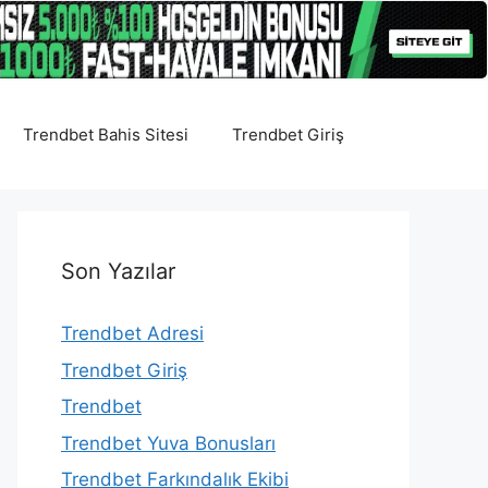
Trendbet Bahis Sitesi
Trendbet Giriş
Son Yazılar
Trendbet Adresi
Trendbet Giriş
Trendbet
Trendbet Yuva Bonusları
Trendbet Farkındalık Ekibi