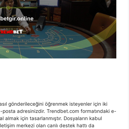
ıl gönderileceğini öğrenmek isteyenler için iki
 e-posta adresinizdir. Trendbet.com formatındaki e-
l almak için tasarlanmıştır. Dosyaların kabul
iletişim merkezi olan canlı destek hattı da