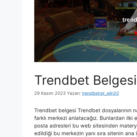
Trendbet Belgesi
29 Kasım 2023
Yazarı:
trendbetgir_eiin20
Trendbet belgesi Trendbet dosyalarının nas
farklı merkezi anlatacağız. Bunlardan ilki
posta adresleri bu web sitesinden materya
edildiği bu merkezin yanı sıra sitenin ana 