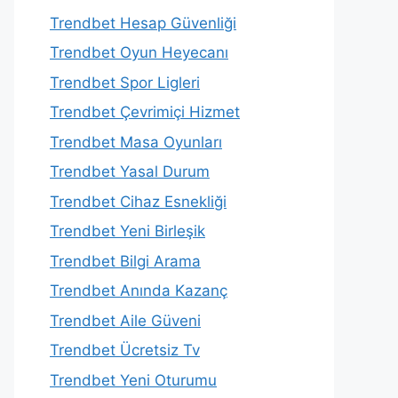
Trendbet Hesap Güvenliği
Trendbet Oyun Heyecanı
Trendbet Spor Ligleri
Trendbet Çevrimiçi Hizmet
Trendbet Masa Oyunları
Trendbet Yasal Durum
Trendbet Cihaz Esnekliği
Trendbet Yeni Birleşik
Trendbet Bilgi Arama
Trendbet Anında Kazanç
Trendbet Aile Güveni
Trendbet Ücretsiz Tv
Trendbet Yeni Oturumu