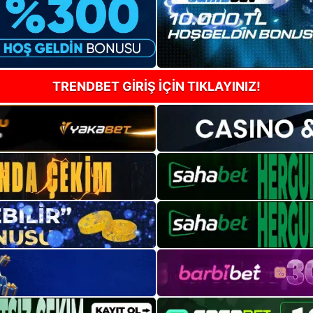
TRENDBET GİRİŞ İÇİN TIKLAYINIZ!