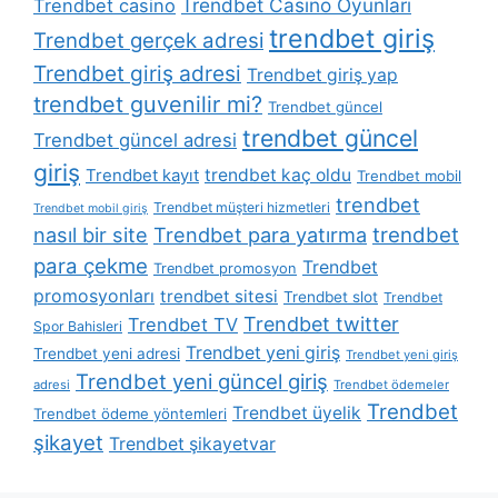
Trendbet Casino Oyunları
Trendbet casino
trendbet giriş
Trendbet gerçek adresi
Trendbet giriş adresi
Trendbet giriş yap
trendbet guvenilir mi?
Trendbet güncel
trendbet güncel
Trendbet güncel adresi
giriş
Trendbet kayıt
trendbet kaç oldu
Trendbet mobil
trendbet
Trendbet müşteri hizmetleri
Trendbet mobil giriş
nasıl bir site
Trendbet para yatırma
trendbet
para çekme
Trendbet
Trendbet promosyon
promosyonları
trendbet sitesi
Trendbet slot
Trendbet
Trendbet twitter
Trendbet TV
Spor Bahisleri
Trendbet yeni giriş
Trendbet yeni adresi
Trendbet yeni giriş
Trendbet yeni güncel giriş
adresi
Trendbet ödemeler
Trendbet
Trendbet üyelik
Trendbet ödeme yöntemleri
şikayet
Trendbet şikayetvar