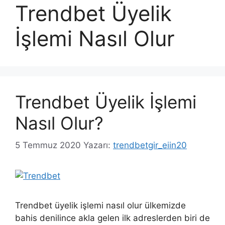
Trendbet Üyelik
İşlemi Nasıl Olur
Trendbet Üyelik İşlemi
Nasıl Olur?
5 Temmuz 2020
Yazarı:
trendbetgir_eiin20
Trendbet üyelik işlemi nasıl olur ülkemizde
bahis denilince akla gelen ilk adreslerden biri de