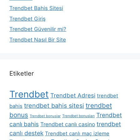
Trendbet Bahis Sitesi
Trendbet Giriş
Trendbet Güvenilir mi?
Trendbet Nasıl Bir Site
Etiketler
Trendbet
Trendbet Adresi
trendbet
trendbet
trendbet bahis sitesi
bahis
bonus
Trendbet
Trendbet bonuslar
Trendbet bonusları
trendbet
canlı bahis
Trendbet canlı casino
canlı destek
Trendbet canlı maç izleme