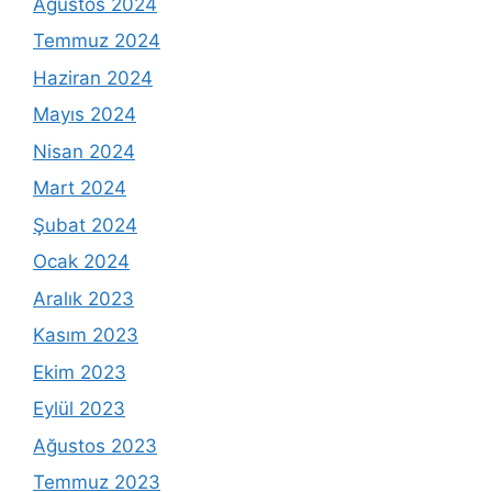
Ağustos 2024
Temmuz 2024
Haziran 2024
Mayıs 2024
Nisan 2024
Mart 2024
Şubat 2024
Ocak 2024
Aralık 2023
Kasım 2023
Ekim 2023
Eylül 2023
Ağustos 2023
Temmuz 2023