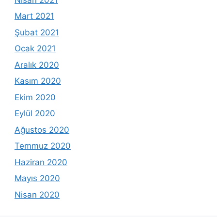
Mart 2021
Şubat 2021
Ocak 2021
Aralık 2020
Kasım 2020
Ekim 2020
Eylül 2020
Ağustos 2020
Temmuz 2020
Haziran 2020
Mayıs 2020
Nisan 2020