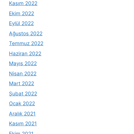
Kasım 2022
Ekim 2022
Eylül 2022
Ağustos 2022
Temmuz 2022
Haziran 2022
Mayıs 2022
Nisan 2022
Mart 2022
Şubat 2022
Ocak 2022
Aralık 2021
Kasım 2021
Ekim 2021