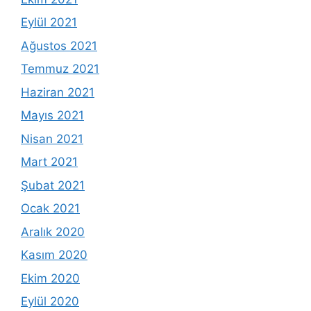
Eylül 2021
Ağustos 2021
Temmuz 2021
Haziran 2021
Mayıs 2021
Nisan 2021
Mart 2021
Şubat 2021
Ocak 2021
Aralık 2020
Kasım 2020
Ekim 2020
Eylül 2020