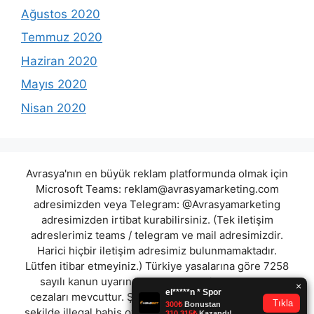
Ağustos 2020
Temmuz 2020
Haziran 2020
Mayıs 2020
Nisan 2020
Avrasya'nın en büyük reklam platformunda olmak için
Microsoft Teams:
reklam@avrasyamarketing.com
adresimizden veya Telegram: @Avrasyamarketing
adresimizden irtibat kurabilirsiniz. (Tek iletişim
adreslerimiz teams / telegram ve mail adresimizdir.
Harici hiçbir iletişim adresimiz bulunmamaktadır.
Lütfen itibar etmeyiniz.) Türkiye yasalarına göre 7258
sayılı kanun uyarınca yasa dışı bahis oynamanın
cezaları mevcuttur. Şu an bulunduğunuz site hiç bir
şekilde illegal bahis oyunları oynatmıyor ve oynamaya