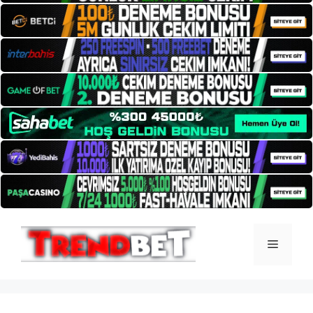
İçeriğe
atla
Menü