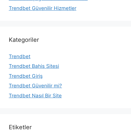
Trendbet Güvenilir Hizmetler
Kategoriler
Trendbet
Trendbet Bahis Sitesi
Trendbet Giriş
Trendbet Güvenilir mi?
Trendbet Nasıl Bir Site
Etiketler