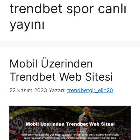
trendbet spor canlı
yayını
Mobil Üzerinden
Trendbet Web Sitesi
22 Kasım 2023
Yazarı:
trendbetgir_eiin20