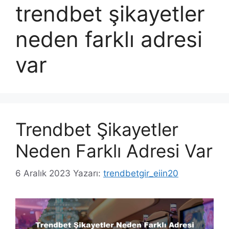
trendbet şikayetler
neden farklı adresi
var
Trendbet Şikayetler
Neden Farklı Adresi Var
6 Aralık 2023
Yazarı:
trendbetgir_eiin20