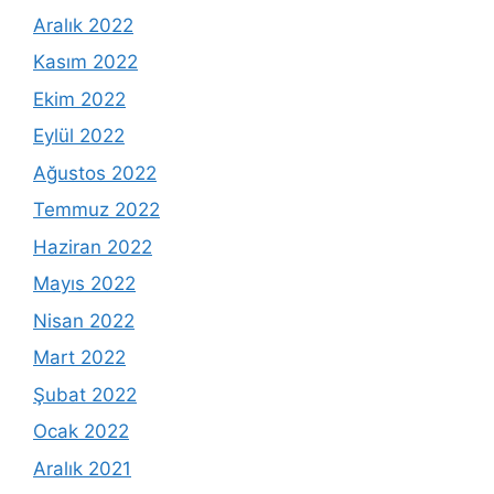
Aralık 2022
Kasım 2022
Ekim 2022
Eylül 2022
Ağustos 2022
Temmuz 2022
Haziran 2022
Mayıs 2022
Nisan 2022
Mart 2022
Şubat 2022
Ocak 2022
Aralık 2021