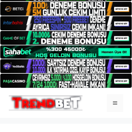
İçeriğe
atla
Menü