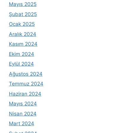
Mayıs 2025
Şubat 2025
Ocak 2025
Aralık 2024
Kasım 2024
Ekim 2024
Eylül 2024
Ağustos 2024
Temmuz 2024
Haziran 2024
Mayıs 2024
Nisan 2024
Mart 2024