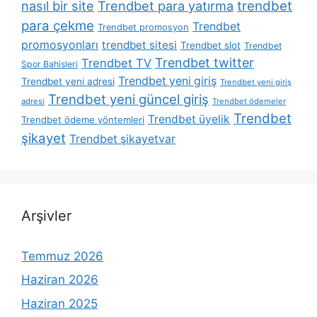
nasıl bir site
Trendbet para yatırma
trendbet
para çekme
Trendbet
Trendbet promosyon
promosyonları
trendbet sitesi
Trendbet slot
Trendbet
Trendbet twitter
Trendbet TV
Spor Bahisleri
Trendbet yeni giriş
Trendbet yeni adresi
Trendbet yeni giriş
Trendbet yeni güncel giriş
adresi
Trendbet ödemeler
Trendbet
Trendbet üyelik
Trendbet ödeme yöntemleri
şikayet
Trendbet şikayetvar
Arşivler
Temmuz 2026
Haziran 2026
Haziran 2025