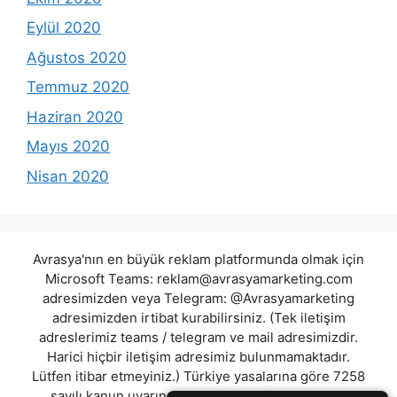
Eylül 2020
Ağustos 2020
Temmuz 2020
Haziran 2020
Mayıs 2020
Nisan 2020
Avrasya'nın en büyük reklam platformunda olmak için
Microsoft Teams:
reklam@avrasyamarketing.com
adresimizden veya Telegram: @Avrasyamarketing
adresimizden irtibat kurabilirsiniz. (Tek iletişim
adreslerimiz teams / telegram ve mail adresimizdir.
Harici hiçbir iletişim adresimiz bulunmamaktadır.
Lütfen itibar etmeyiniz.) Türkiye yasalarına göre 7258
sayılı kanun uyarınca yasa dışı bahis oynamanın