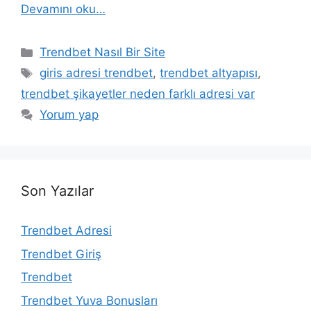
Devamını oku…
Kategoriler
Trendbet Nasıl Bir Site
Etiketler
giris adresi trendbet
,
trendbet altyapısı
,
trendbet şikayetler neden farklı adresi var
Yorum yap
Son Yazılar
Trendbet Adresi
Trendbet Giriş
Trendbet
Trendbet Yuva Bonusları