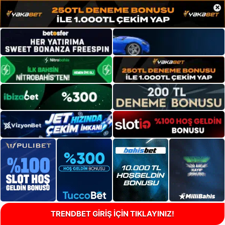
×
TRENDBET GİRİŞ İÇİN TIKLAYINIZ!