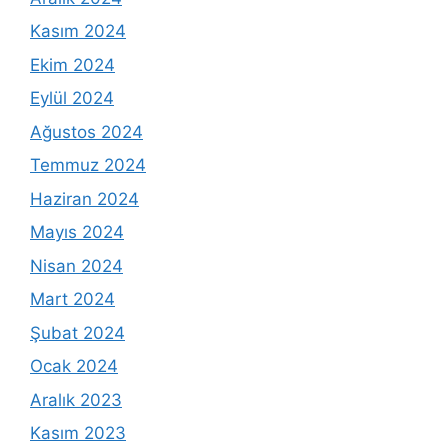
Kasım 2024
Ekim 2024
Eylül 2024
Ağustos 2024
Temmuz 2024
Haziran 2024
Mayıs 2024
Nisan 2024
Mart 2024
Şubat 2024
Ocak 2024
Aralık 2023
Kasım 2023