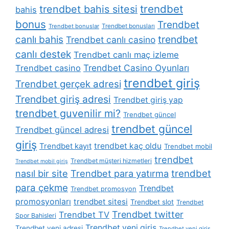
trendbet
trendbet bahis sitesi
bahis
bonus
Trendbet
Trendbet bonuslar
Trendbet bonusları
trendbet
canlı bahis
Trendbet canlı casino
canlı destek
Trendbet canlı maç izleme
Trendbet Casino Oyunları
Trendbet casino
trendbet giriş
Trendbet gerçek adresi
Trendbet giriş adresi
Trendbet giriş yap
trendbet guvenilir mi?
Trendbet güncel
trendbet güncel
Trendbet güncel adresi
giriş
Trendbet kayıt
trendbet kaç oldu
Trendbet mobil
trendbet
Trendbet müşteri hizmetleri
Trendbet mobil giriş
nasıl bir site
Trendbet para yatırma
trendbet
para çekme
Trendbet
Trendbet promosyon
promosyonları
trendbet sitesi
Trendbet slot
Trendbet
Trendbet twitter
Trendbet TV
Spor Bahisleri
Trendbet yeni giriş
Trendbet yeni adresi
Trendbet yeni giriş