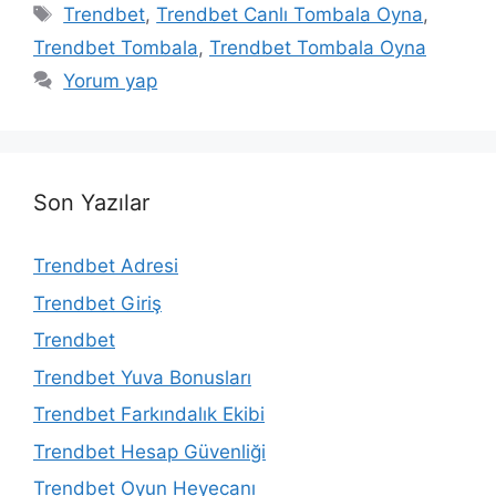
Etiketler
Trendbet
,
Trendbet Canlı Tombala Oyna
,
Trendbet Tombala
,
Trendbet Tombala Oyna
Yorum yap
Son Yazılar
Trendbet Adresi
Trendbet Giriş
Trendbet
Trendbet Yuva Bonusları
Trendbet Farkındalık Ekibi
Trendbet Hesap Güvenliği
Trendbet Oyun Heyecanı