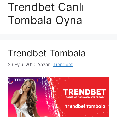
Trendbet Canlı
Tombala Oyna
Trendbet Tombala
29 Eylül 2020
Yazarı:
Trendbet