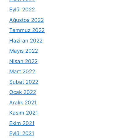
Eylül 2022
Ağustos 2022
Temmuz 2022
Haziran 2022
Mayıs 2022
Nisan 2022
Mart 2022
Şubat 2022
Ocak 2022
Aralık 2021
Kasım 2021
Ekim 2021
Eylül 2021