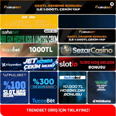
×
TRENDBET GİRİŞ İÇİN TIKLAYINIZ!