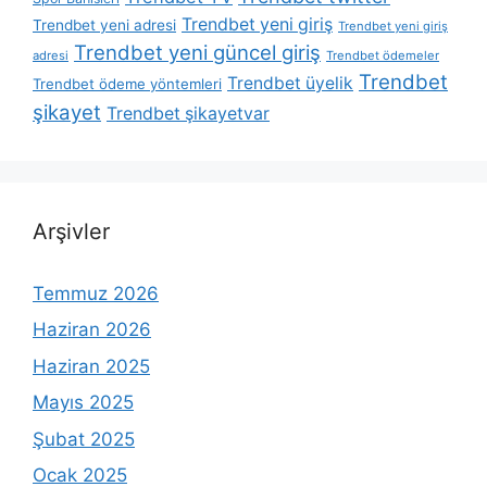
Trendbet yeni giriş
Trendbet yeni adresi
Trendbet yeni giriş
Trendbet yeni güncel giriş
adresi
Trendbet ödemeler
Trendbet
Trendbet üyelik
Trendbet ödeme yöntemleri
şikayet
Trendbet şikayetvar
Arşivler
Temmuz 2026
Haziran 2026
Haziran 2025
Mayıs 2025
Şubat 2025
Ocak 2025