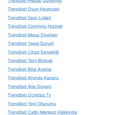
Trendbet Hesap Güvenliği
Trendbet Oyun Heyecanı
Trendbet Spor Ligleri
Trendbet Çevrimiçi Hizmet
Trendbet Masa Oyunları
Trendbet Yasal Durum
Trendbet Cihaz Esnekliği
Trendbet Yeni Birleşik
Trendbet Bilgi Arama
Trendbet Anında Kazanç
Trendbet Aile Güveni
Trendbet Ücretsiz Tv
Trendbet Yeni Oturumu
Trendbet Çağrı Merkezi Hakkında