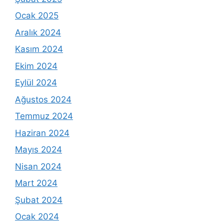
Ocak 2025
Aralık 2024
Kasım 2024
Ekim 2024
Eylül 2024
Ağustos 2024
Temmuz 2024
Haziran 2024
Mayıs 2024
Nisan 2024
Mart 2024
Şubat 2024
Ocak 2024