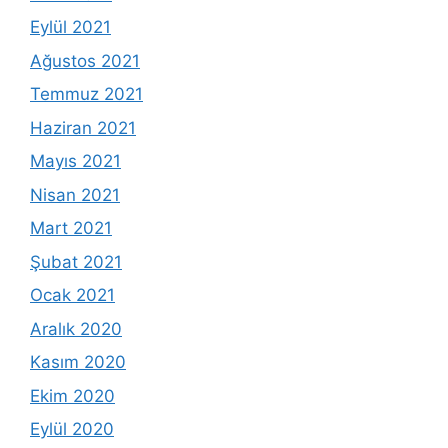
Eylül 2021
Ağustos 2021
Temmuz 2021
Haziran 2021
Mayıs 2021
Nisan 2021
Mart 2021
Şubat 2021
Ocak 2021
Aralık 2020
Kasım 2020
Ekim 2020
Eylül 2020