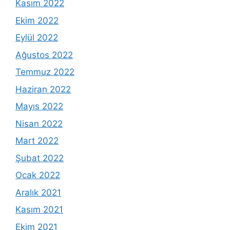
Kasım 2022
Ekim 2022
Eylül 2022
Ağustos 2022
Temmuz 2022
Haziran 2022
Mayıs 2022
Nisan 2022
Mart 2022
Şubat 2022
Ocak 2022
Aralık 2021
Kasım 2021
Ekim 2021