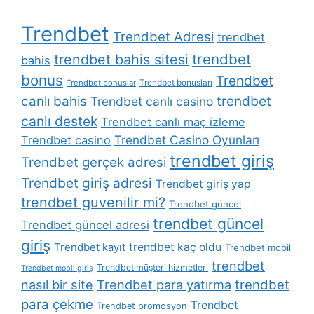
Trendbet
Trendbet Adresi
trendbet
trendbet
trendbet bahis sitesi
bahis
bonus
Trendbet
Trendbet bonuslar
Trendbet bonusları
trendbet
canlı bahis
Trendbet canlı casino
canlı destek
Trendbet canlı maç izleme
Trendbet Casino Oyunları
Trendbet casino
trendbet giriş
Trendbet gerçek adresi
Trendbet giriş adresi
Trendbet giriş yap
trendbet guvenilir mi?
Trendbet güncel
trendbet güncel
Trendbet güncel adresi
giriş
Trendbet kayıt
trendbet kaç oldu
Trendbet mobil
trendbet
Trendbet müşteri hizmetleri
Trendbet mobil giriş
nasıl bir site
Trendbet para yatırma
trendbet
para çekme
Trendbet
Trendbet promosyon