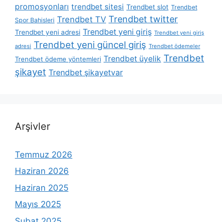
promosyonları
trendbet sitesi
Trendbet slot
Trendbet
Trendbet twitter
Trendbet TV
Spor Bahisleri
Trendbet yeni giriş
Trendbet yeni adresi
Trendbet yeni giriş
Trendbet yeni güncel giriş
adresi
Trendbet ödemeler
Trendbet
Trendbet üyelik
Trendbet ödeme yöntemleri
şikayet
Trendbet şikayetvar
Arşivler
Temmuz 2026
Haziran 2026
Haziran 2025
Mayıs 2025
Şubat 2025