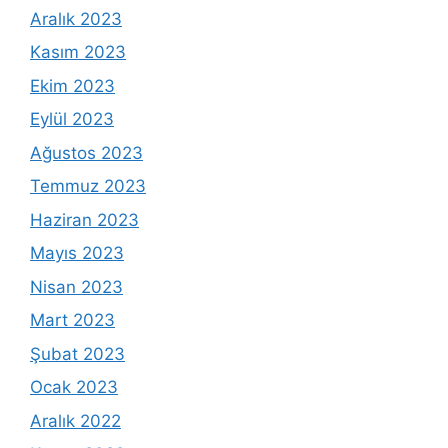
Aralık 2023
Kasım 2023
Ekim 2023
Eylül 2023
Ağustos 2023
Temmuz 2023
Haziran 2023
Mayıs 2023
Nisan 2023
Mart 2023
Şubat 2023
Ocak 2023
Aralık 2022