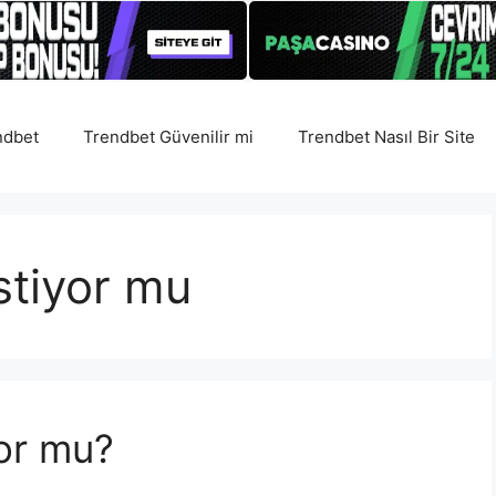
ndbet
Trendbet Güvenilir mi
Trendbet Nasıl Bir Site
stiyor mu
yor mu?