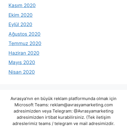
Kasım 2020
Ekim 2020
Eylül 2020
Ağustos 2020
Temmuz 2020
Haziran 2020
Mayıs 2020
Nisan 2020
Avrasya'nın en büyük reklam platformunda olmak için
Microsoft Teams:
reklam@avrasyamarketing.com
adresimizden veya Telegram: @Avrasyamarketing
adresimizden irtibat kurabilirsiniz. (Tek iletişim
adreslerimiz teams / telegram ve mail adresimizdir.