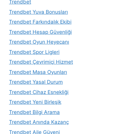
Trendbet
Trendbet Yuva Bonusları
Trendbet Farkındalık Ekibi
Trendbet Hesap Güvenliği
Trendbet Oyun Heyecanı
Trendbet Spor Ligleri
Trendbet Çevrimiçi Hizmet
Trendbet Masa Oyunları
Trendbet Yasal Durum
Trendbet Cihaz Esnekliği
Trendbet Yeni Birleşik
Trendbet Bilgi Arama
Trendbet Anında Kazanç
Trendbet Aile Güveni