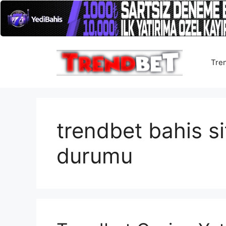
İçeriğe
atla
Tre
trendbet bahis si
durumu