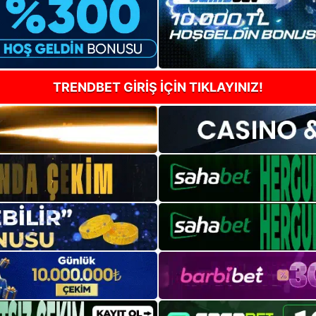
TRENDBET GİRİŞ İÇİN TIKLAYINIZ!