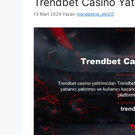
Trendbet Casino Yatı
13 Mart 2024
Yazarı:
trendbetgir_eiin20