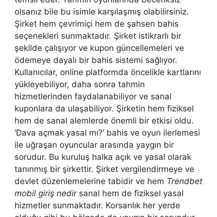
olsanız bile bu isimle karşılaşmış olabilirsiniz.
Şirket hem çevrimiçi hem de şahsen bahis
seçenekleri sunmaktadır. Şirket istikrarlı bir
şekilde çalışıyor ve kupon güncellemeleri ve
ödemeye dayalı bir bahis sistemi sağlıyor.
Kullanıcılar, online platformda öncelikle kartlarını
yükleyebiliyor, daha sonra tahmin
hizmetlerinden faydalanabiliyor ve sanal
kuponlara da ulaşabiliyor. Şirketin hem fiziksel
hem de sanal alemlerde önemli bir etkisi oldu.
‘Dava açmak yasal mı?’ bahis ve oyun ilerlemesi
ile uğraşan oyuncular arasında yaygın bir
sorudur. Bu kuruluş halka açık ve yasal olarak
tanınmış bir şirkettir. Şirket vergilendirmeye ve
devlet düzenlemelerine tabidir ve hem
Trendbet
mobil giriş nedir
sanal hem de fiziksel yasal
hizmetler sunmaktadır. Korsanlık her yerde