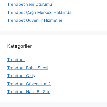
Trendbet Yeni Oturumu
Trendbet Çağrı Merkezi Hakkında
Trendbet Güvenilir Hizmetler
Kategoriler
Trendbet
Trendbet Bahis Sitesi
Trendbet Giriş
Trendbet Güvenilir mi?
Trendbet Nasıl Bir Site