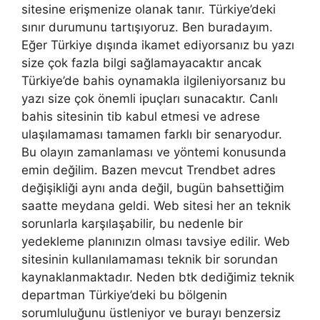
sitesine erişmenize olanak tanır. Türkiye’deki
sınır durumunu tartışıyoruz. Ben buradayım.
Eğer Türkiye dışında ikamet ediyorsanız bu yazı
size çok fazla bilgi sağlamayacaktır ancak
Türkiye’de bahis oynamakla ilgileniyorsanız bu
yazı size çok önemli ipuçları sunacaktır. Canlı
bahis sitesinin tib kabul etmesi ve adrese
ulaşılamaması tamamen farklı bir senaryodur.
Bu olayın zamanlaması ve yöntemi konusunda
emin değilim. Bazen mevcut Trendbet adres
değişikliği aynı anda değil, bugün bahsettiğim
saatte meydana geldi. Web sitesi her an teknik
sorunlarla karşılaşabilir, bu nedenle bir
yedekleme planınızın olması tavsiye edilir. Web
sitesinin kullanılamaması teknik bir sorundan
kaynaklanmaktadır. Neden btk dediğimiz teknik
departman Türkiye’deki bu bölgenin
sorumluluğunu üstleniyor ve burayı benzersiz