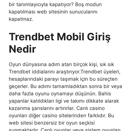
bir tanımlayıcıyla kapatıyor? Boş modun
kapatılması web sitesinin sunucularını
kapatmaz.
Trendbet Mobil Giriş
Nedir
Oyun dünyasına adım atan birçok kişi, sık sık
Trendbet iddialarını araştırıyor.Trendbet üyeleri,
hesaplarındaki parayı taşımak için bu süreçten
geçerler. Bu adımı tamamladıktan sonra bir veya
daha fazla oyunu oynamayı düşünün. Bahis
yapanlar katıldıkları ligi ve takımı dikkate alarak
kazanma şanslarını artırırlar. Canlı casino
oyunları diğer casino sitelerinden farklıdır. Bu
web sitesi benzersiz bir oyun seçkisi
sunmaktadır. Canlı oyunlar veya sistem oyunları