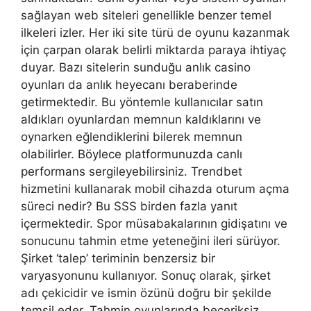
sağlayan web siteleri genellikle benzer temel
ilkeleri izler. Her iki site türü de oyunu kazanmak
için çarpan olarak belirli miktarda paraya ihtiyaç
duyar. Bazı sitelerin sunduğu anlık casino
oyunları da anlık heyecanı beraberinde
getirmektedir. Bu yöntemle kullanıcılar satın
aldıkları oyunlardan memnun kaldıklarını ve
oynarken eğlendiklerini bilerek memnun
olabilirler. Böylece platformunuzda canlı
performans sergileyebilirsiniz. Trendbet
hizmetini kullanarak mobil cihazda oturum açma
süreci nedir? Bu SSS birden fazla yanıt
içermektedir. Spor müsabakalarının gidişatını ve
sonucunu tahmin etme yeteneğini ileri sürüyor.
Şirket ‘talep’ teriminin benzersiz bir
varyasyonunu kullanıyor. Sonuç olarak, şirket
adı çekicidir ve ismin özünü doğru bir şekilde
temsil eder. Tahmin oyunlarında beceriksiz