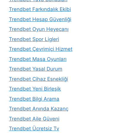
Trendbet Farkındalık Ekibi
Trendbet Hesap Güvenliği
Trendbet Oyun Heyecanı
Trendbet Spor Ligleri
Trendbet Çevrimiçi Hizmet
Trendbet Masa Oyunları
Trendbet Yasal Durum
Trendbet Cihaz Esnekliği
Trendbet Yeni Birleşik
Trendbet Bilgi Arama
Trendbet Anında Kazanç
Trendbet Aile Güveni
Trendbet Ücretsiz Tv