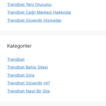
Trendbet Yeni Oturumu
Trendbet Çağrı Merkezi Hakkında
Trendbet Güvenilir Hizmetler
Kategoriler
Trendbet
Trendbet Bahis Sitesi
Trendbet Giriş
Trendbet Güvenilir mi?
Trendbet Nasıl Bir Site