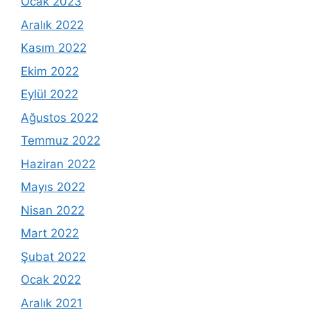
Ocak 2023
Aralık 2022
Kasım 2022
Ekim 2022
Eylül 2022
Ağustos 2022
Temmuz 2022
Haziran 2022
Mayıs 2022
Nisan 2022
Mart 2022
Şubat 2022
Ocak 2022
Aralık 2021