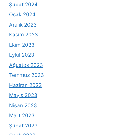
Şubat 2024
Ocak 2024
Aralık 2023
Kasım 2023
Ekim 2023
Eylül 2023
Ağustos 2023
Temmuz 2023
Haziran 2023
Mayıs 2023
Nisan 2023
Mart 2023
Şubat 2023