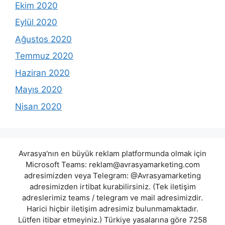
Ekim 2020
Eylül 2020
Ağustos 2020
Temmuz 2020
Haziran 2020
Mayıs 2020
Nisan 2020
Avrasya'nın en büyük reklam platformunda olmak için
Microsoft Teams:
reklam@avrasyamarketing.com
adresimizden veya Telegram: @Avrasyamarketing
adresimizden irtibat kurabilirsiniz. (Tek iletişim
adreslerimiz teams / telegram ve mail adresimizdir.
Harici hiçbir iletişim adresimiz bulunmamaktadır.
Lütfen itibar etmeyiniz.) Türkiye yasalarına göre 7258