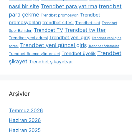
nasıl bir site
Trendbet para yatırma
trendbet
para çekme
Trendbet
Trendbet promosyon
promosyonları
trendbet sitesi
Trendbet slot
Trendbet
Trendbet twitter
Trendbet TV
Spor Bahisleri
Trendbet yeni giriş
Trendbet yeni adresi
Trendbet yeni giriş
Trendbet yeni güncel giriş
adresi
Trendbet ödemeler
Trendbet
Trendbet üyelik
Trendbet ödeme yöntemleri
şikayet
Trendbet şikayetvar
Arşivler
Temmuz 2026
Haziran 2026
Haziran 2025