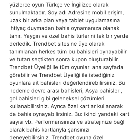
yüzlerce oyun Türkçe ve İngilizce olarak
sunulmaktadır. Soy adı Adresine mobil erişim,
uzak bir arka plan veya tablet uygulamasına
ihtiyaç duymadan bahis oynamanıza olanak
tanır. Yaygın ve özel bahis türlerini tek bir yerde
derledik. Trendbet sitesine üye olarak
tanımlanan herkes tüm bu bahisleri oynayabilir
ve tutarı seçtikten sonra kupon oluşturabilir.
Trendbet Üyeliği ile tüm oyunları ana sayfada
görebilir ve Trendbet Üyeliği ile istediğiniz
oyunlara ait bahisleri değerlendirebilirsiniz. Bu
nedenle devre arası bahisleri, Asya bahisleri,
gol bahisleri gibi geleneksel çözümleri
kullanabilirsiniz. Ayrıca özel kartlar kullanarak
da bahis oynayabilirsiniz. Bu: ikinci yarıdaki kart
sayısı vb. Performansınıza ve stratejinize bağlı
olarak bahis kartlarıyla şansınızı
deneyebilirsiniz. Trendbet oyuna özel