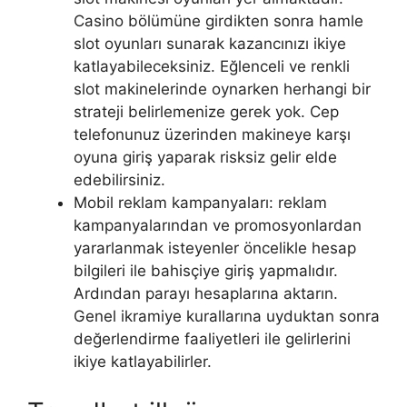
Casino bölümüne girdikten sonra hamle
slot oyunları sunarak kazancınızı ikiye
katlayabileceksiniz. Eğlenceli ve renkli
slot makinelerinde oynarken herhangi bir
strateji belirlemenize gerek yok. Cep
telefonunuz üzerinden makineye karşı
oyuna giriş yaparak risksiz gelir elde
edebilirsiniz.
Mobil reklam kampanyaları: reklam
kampanyalarından ve promosyonlardan
yararlanmak isteyenler öncelikle hesap
bilgileri ile bahisçiye giriş yapmalıdır.
Ardından parayı hesaplarına aktarın.
Genel ikramiye kurallarına uyduktan sonra
değerlendirme faaliyetleri ile gelirlerini
ikiye katlayabilirler.