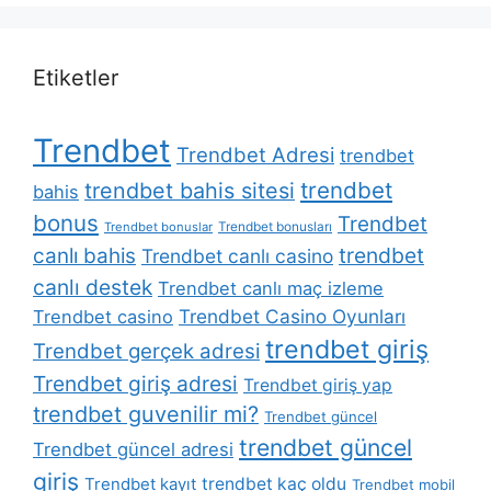
Etiketler
Trendbet
Trendbet Adresi
trendbet
trendbet
trendbet bahis sitesi
bahis
bonus
Trendbet
Trendbet bonuslar
Trendbet bonusları
trendbet
canlı bahis
Trendbet canlı casino
canlı destek
Trendbet canlı maç izleme
Trendbet Casino Oyunları
Trendbet casino
trendbet giriş
Trendbet gerçek adresi
Trendbet giriş adresi
Trendbet giriş yap
trendbet guvenilir mi?
Trendbet güncel
trendbet güncel
Trendbet güncel adresi
giriş
Trendbet kayıt
trendbet kaç oldu
Trendbet mobil