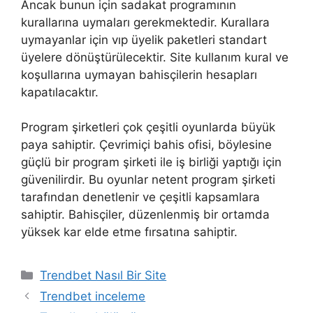
Ancak bunun için sadakat programının
kurallarına uymaları gerekmektedir. Kurallara
uymayanlar için vıp üyelik paketleri standart
üyelere dönüştürülecektir. Site kullanım kural ve
koşullarına uymayan bahisçilerin hesapları
kapatılacaktır.
Program şirketleri çok çeşitli oyunlarda büyük
paya sahiptir. Çevrimiçi bahis ofisi, böylesine
güçlü bir program şirketi ile iş birliği yaptığı için
güvenilirdir. Bu oyunlar netent program şirketi
tarafından denetlenir ve çeşitli kapsamlara
sahiptir. Bahisçiler, düzenlenmiş bir ortamda
yüksek kar elde etme fırsatına sahiptir.
Kategoriler
Trendbet Nasıl Bir Site
Trendbet inceleme