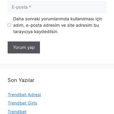
E-
posta
İnternet
Daha sonraki yorumlarımda kullanılması için
sitesi
adım, e-posta adresim ve site adresim bu
tarayıcıya kaydedilsin.
Son Yazılar
Trendbet Adresi
Trendbet Giriş
Trendbet